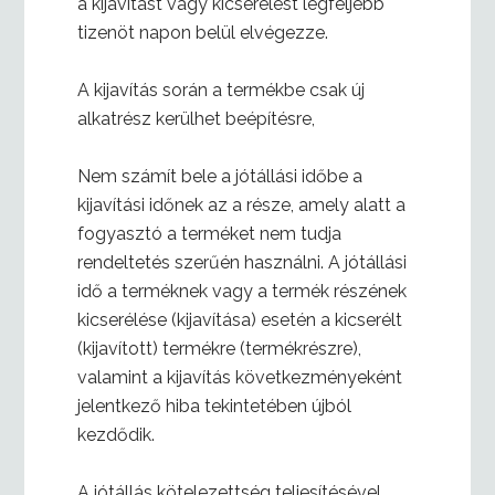
a kijavítást vagy kicserélést legfeljebb
tizenöt napon belül elvégezze.
A kijavítás során a termékbe csak új
alkatrész kerülhet beépítésre,
Nem számít bele a jótállási időbe a
kijavítási időnek az a része, amely alatt a
fogyasztó a terméket nem tudja
rendeltetés szerűén használni. A jótállási
idő a terméknek vagy a termék részének
kicserélése (kijavítása) esetén a kicserélt
(kijavított) termékre (termékrészre),
valamint a kijavítás következményeként
jelentkező hiba tekintetében újból
kezdődik.
A jótállás kötelezettség teljesítésével