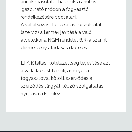
annak másolatát haladéktalanul és
igazolható módon a fogyasztó
rendelkezésére bocsátani.
A vállalkozás, illetve a javítószolgálat
(szerviz) a termék javítására való
átvételkor a NGM rendelet 6. §-a szerint
elismervény átadására köteles.
[1] A jótállási kötelezettség teljesítése azt
a vállalkozást terheli, amelyet a
fogyasztóval kötött szerződés a
szerződés tárgyát képző szolgáltatás
nyújtására kötelez.