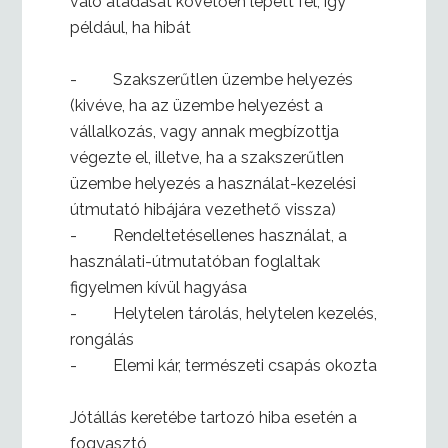
való átadását követően lépett fel, így
például, ha hibát
- Szakszerűtlen üzembe helyezés
(kivéve, ha az üzembe helyezést a
vállalkozás, vagy annak megbízottja
végezte el, illetve, ha a szakszerűtlen
üzembe helyezés a használat-kezelési
útmutató hibájára vezethető vissza)
- Rendeltetésellenes használat, a
használati-útmutatóban foglaltak
figyelmen kívül hagyása
- Helytelen tárolás, helytelen kezelés,
rongálás
- Elemi kár, természeti csapás okozta
Jótállás keretébe tartozó hiba esetén a
fogyasztó