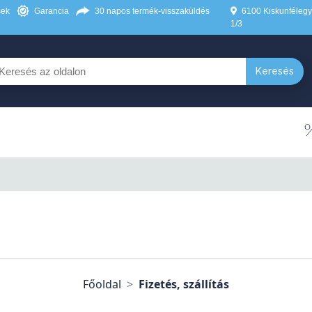
sek
Garancia
30 napos termék-visszaküldés
6100 Kiskunfélegyh
1/3
Keresés
Főoldal
Fizetés, szállítás