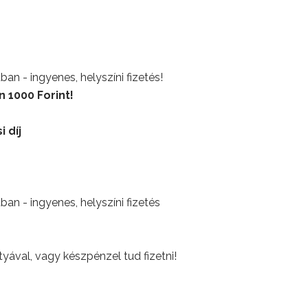
n - ingyenes, helyszíni fizetés!
 1000 Forint!
i díj
n - ingyenes, helyszíni fizetés
ával, vagy készpénzel tud fizetni!