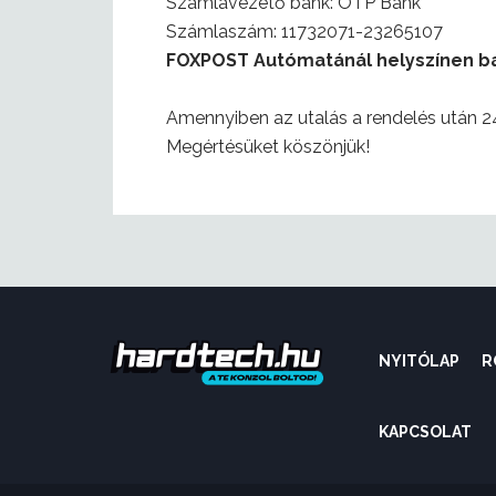
Számlavezető bank: OTP Bank
Számlaszám: 11732071-23265107
FOXPOST Autómatánál helyszínen ba
Amennyiben az utalás a rendelés után 24
Megértésüket köszönjük!
NYITÓLAP
R
KAPCSOLAT