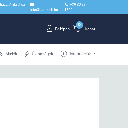
áza, Attila Utca
+36 30 334-
info@hardtech.hu
1355
0
Belépés
Kosár
Akciók
Újdonságok
Információk