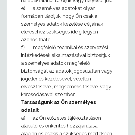
haladéktalanul töröljük vagy helyesbítjük.
e) a személyes adatokat olyan
formában tároljuk, hogy Ön csak a
személyes adatok kezelése céljainak
eléréséhez szükséges ideig legyen
azonosítható.
f) megfelelő technikai és szervezési
intézkedések alkalmazásával biztosítjuk
a személyes adatok megfelelő
biztonságát az adatok jogosulatlan vagy
jogellenes kezelésével, véletlen
elvesztésével, megsemmisítésével vagy
károsodásával szemben.
Társaságunk az Ön személyes
adatait
a) az Ön előzetes tájékoztatáson
alapuló és önkéntes hozzájárulása
alapján és csakis a szükséges mértékben