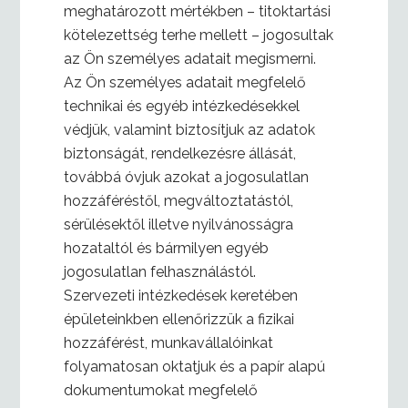
meghatározott mértékben – titoktartási
kötelezettség terhe mellett – jogosultak
az Ön személyes adatait megismerni.
Az Ön személyes adatait megfelelő
technikai és egyéb intézkedésekkel
védjük, valamint biztosítjuk az adatok
biztonságát, rendelkezésre állását,
továbbá óvjuk azokat a jogosulatlan
hozzáféréstől, megváltoztatástól,
sérülésektől illetve nyilvánosságra
hozataltól és bármilyen egyéb
jogosulatlan felhasználástól.
Szervezeti intézkedések keretében
épületeinkben ellenőrizzük a fizikai
hozzáférést, munkavállalóinkat
folyamatosan oktatjuk és a papír alapú
dokumentumokat megfelelő