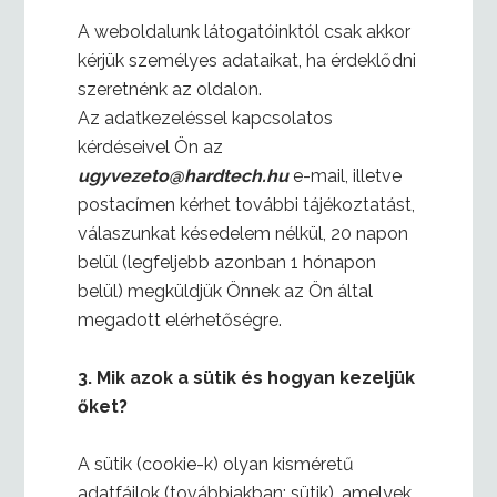
A weboldalunk látogatóinktól csak akkor
kérjük személyes adataikat, ha érdeklődni
szeretnénk az oldalon.
Az adatkezeléssel kapcsolatos
kérdéseivel Ön az
ugyvezeto@hardtech.hu
e-mail, illetve
postacímen kérhet további tájékoztatást,
válaszunkat késedelem nélkül, 20 napon
belül (legfeljebb azonban 1 hónapon
belül) megküldjük Önnek az Ön által
megadott elérhetőségre.
3.
Mik azok a sütik és hogyan kezeljük
őket?
A sütik (cookie-k) olyan kisméretű
adatfájlok (továbbiakban: sütik), amelyek