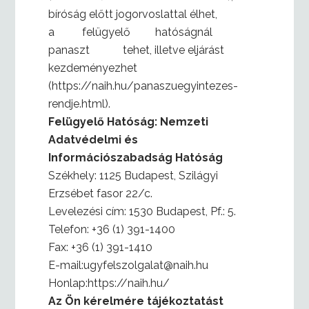
bíróság előtt jogorvoslattal élhet,
a felügyelő hatóságnál
panaszt tehet, illetve eljárást
kezdeményezhet
(https://naih.hu/panaszuegyintezes-
rendje.html).
Felügyelő Hatóság: Nemzeti
Adatvédelmi és
Információszabadság Hatóság
Székhely: 1125 Budapest, Szilágyi
Erzsébet fasor 22/c.
Levelezési cím: 1530 Budapest, Pf.: 5.
Telefon: +36 (1) 391-1400
Fax: +36 (1) 391-1410
E-mail:ugyfelszolgalat@naih.hu
Honlap:https://naih.hu/
Az Ön kérelmére tájékoztatást