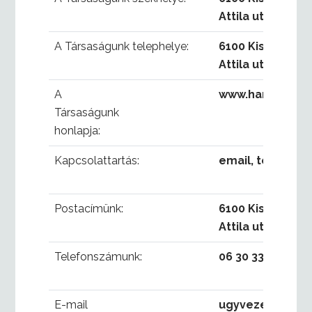
Attila utca 1-3. 2
A Társaságunk telephelye:
6100 Kiskunféle
Attila utca 1-3. 2
A
www.hardtech.h
Társaságunk
honlapja:
Kapcsolattartás:
email, telefon
Postacímünk:
6100 Kiskunféle
Attila utca 1-3. 2
Telefonszámunk:
06 30 334-1355
E-mail
ugyvezeto@har