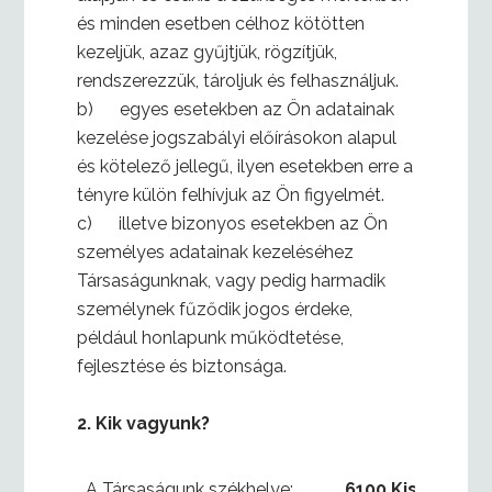
és minden esetben célhoz kötötten
kezeljük, azaz gyűjtjük, rögzítjük,
rendszerezzük, tároljuk és felhasználjuk.
b) egyes esetekben az Ön adatainak
kezelése jogszabályi előírásokon alapul
és kötelező jellegű, ilyen esetekben erre a
tényre külön felhívjuk az Ön figyelmét.
c) illetve bizonyos esetekben az Ön
személyes adatainak kezeléséhez
Társaságunknak, vagy pedig harmadik
személynek fűződik jogos érdeke,
például honlapunk működtetése,
fejlesztése és biztonsága.
2.
Kik vagyunk?
A Társaságunk székhelye:
6100 Kiskunféle