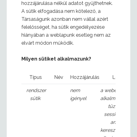
hozzájárulása nélkül adatot gyűjthetnek.
A sütik elfogadása nem kötelező, a
Társaságunk azonban nem vállal azért
felelősséget, ha sütik engedélyezése
hiányában a weblapunk esetleg nem az
elvárt módon működik.
Milyen sütiket alkalmazunk?
Típus
Név
Hozzájárulás
Leírás
rendszer
nem
a webes
sütik
igényel
alkalmazás
tűzfalának
session sütije,
amely a
kereszthivatkoz