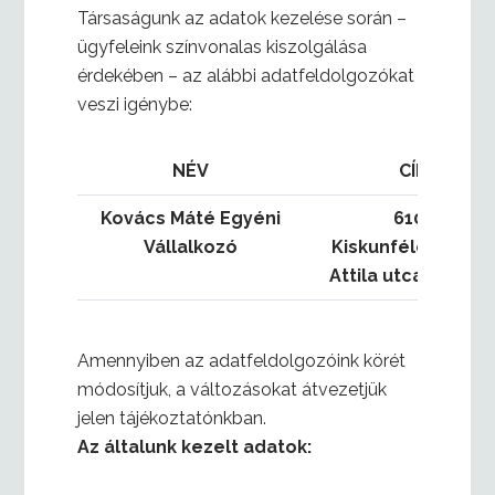
Társaságunk az adatok kezelése során –
ügyfeleink színvonalas kiszolgálása
érdekében – az alábbi adatfeldolgozókat
veszi igénybe:
NÉV
CÍM
Kovács Máté Egyéni
6100
Vállalkozó
Kiskunfélegyháza
Attila utca 1-3. 2/3
Amennyiben az adatfeldolgozóink körét
módosítjuk, a változásokat átvezetjük
jelen tájékoztatónkban.
Az általunk kezelt adatok: