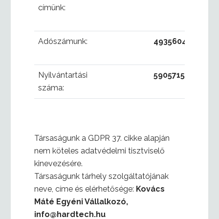
címünk:
Adószámunk:
49356041-1-23
Nyilvántartási
59057152
száma:
Társaságunk a GDPR 37. cikke alapján
nem köteles adatvédelmi tisztviselő
kinevezésére.
Társaságunk tárhely szolgáltatójának
neve, címe és elérhetősége:
Kovács
Máté Egyéni Vállalkozó,
info@hardtech.hu