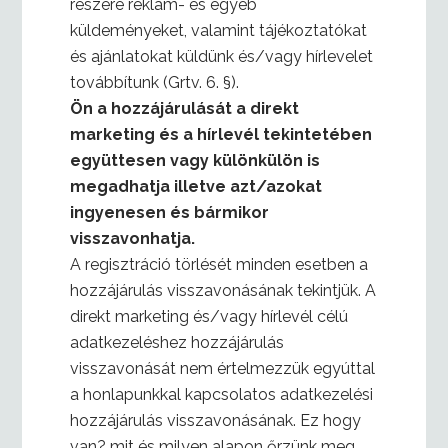
részére reklám- és egyéb
küldeményeket, valamint tájékoztatókat
és ajánlatokat küldünk és/vagy hírlevelet
továbbítunk (Grtv. 6. §).
Ön a hozzájárulását a direkt
marketing és a hírlevél tekintetében
együttesen vagy különkülön is
megadhatja illetve azt/azokat
ingyenesen és bármikor
visszavonhatja.
A regisztráció törlését minden esetben a
hozzájárulás visszavonásának tekintjük. A
direkt marketing és/vagy hírlevél célú
adatkezeléshez hozzájárulás
visszavonását nem értelmezzük egyúttal
a honlapunkkal kapcsolatos adatkezelési
hozzájárulás visszavonásának. Ez hogy
van? mit és milyen alapon őrzünk meg,