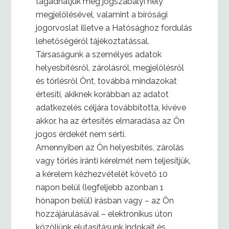
tagadhatjuk meg jogszabályi hely
megjelölésével, valamint a bírósági
jogorvoslat illetve a Hatósághoz fordulás
lehetőségéről tájékoztatással.
Társaságunk a személyes adatok
helyesbítésről, zárolásról, megjelölésről
és törlésről Önt, továbbá mindazokat
értesíti, akiknek korábban az adatot
adatkezelés céljára továbbította, kivéve
akkor, ha az értesítés elmaradása az Ön
jogos érdekét nem sérti.
Amennyiben az Ön helyesbítés, zárolás
vagy törlés iránti kérelmét nem teljesítjük,
a kérelem kézhezvételét követő 10
napon belül (legfeljebb azonban 1
hónapon belül) írásban vagy – az Ön
hozzájárulásával – elektronikus úton
közöljünk elutasításunk indokait és