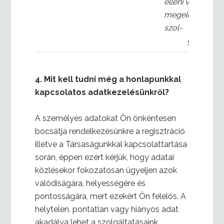
elleni visszaélé
megelőzésére
szol-
gál
4.
Mit kell tudni még a honlapunkkal
kapcsolatos adatkezelésünkről?
A személyes adatokat Ön önkéntesen
bocsátja rendelkezésünkre a regisztráció
illetve a Társaságunkkal kapcsolattartása
során, éppen ezért kérjük, hogy adatai
közlésekor fokozatosan ügyeljen azok
valódiságára, helyességére és
pontosságára, mert ezekért Ön felelős. A
helytelen, pontatlan vagy hiányos adat
akadálya lehet a szolgáltatásaink