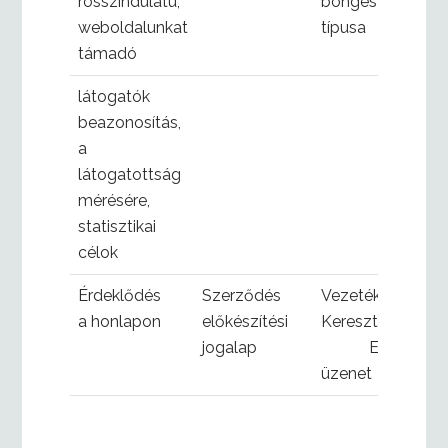
rosszindulatú,
böngésző
weboldalunkat
típusa
támadó
látogatók
beazonosítás,
a
látogatottság
mérésére,
statisztikai
célok
Érdeklődés
Szerződés
Vezetéknév,
a honlapon
előkészítési
Keresztnév,
t
jogalap
Email,
üzenet