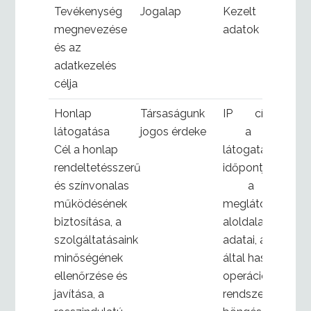
Tevékenység
Jogalap
Kezelt
megnevezése
adatok
és az
adatkezelés
célja
Honlap
Társaságunk
IP cím
látogatása
jogos érdeke
a
Cél a honlap
látogatás
rendeltetésszerű
időpontja
és színvonalas
a
működésének
meglátogatott
biztosítása, a
aloldalak
szolgáltatásaink
adatai, az Ön
minőségének
által használt
ellenőrzése és
operációs
javítása, a
rendszer és