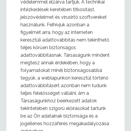
védelemmel elzárva tartjuk. A technikai
intézkedések keretében titkosítást,
jelszóvédelmet és vírusirtó szoftvereket
használunk. Felhívjuk azonban a
figyelmét arra, hogy az interneten
keresztüli adattovábbítás nem tekinthető
teljes körűen biztonságos
adattovábbításnak. Társaságunk mindent
megtesz annak érdekében, hogy a
folyamatokat minél biztonságosabbá
tegyük, a weblapunkon keresztül történő
adattovábbításért azonban nem tudunk
teljes felelősséget vállalni, ám a
Társaságunkhoz beérkezett adatok
tekintetében szigorú előírásokat tartunk
be az Ön adatainak biztonsága és a
jogellenes hozzáférés megakadályozása