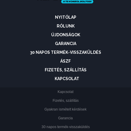
NYITÓLAP
RÓLUNK
ÚJDONSÁGOK
GARANCIA
30 NAPOS TERMÉK-VISSZAKÜLDÉS
ÁSZF
FIZETÉS, SZÁLLÍTÁS
KAPCSOLAT
Kapcsolat
Fizetés, szállítás
Gyakran ismételt kérdések
Garancia
30 napos termék-visszaküldés