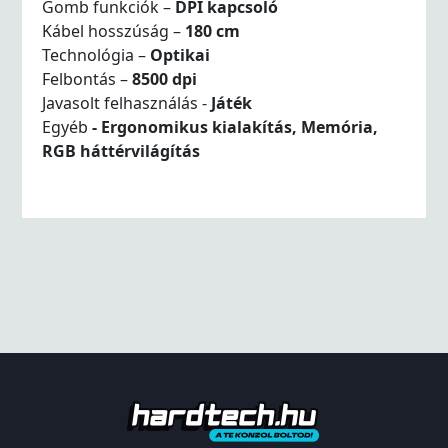
Gomb funkciók –
DPI kapcsoló
Kábel hosszúság –
180 cm
Technológia –
Optikai
Felbontás –
8500 dpi
Javasolt felhasználás -
Játék
Egyéb
- Ergonomikus kialakítás, Memória,
RGB háttérvilágítás