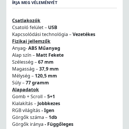
ÍRJA MEG VÉLEMÉNYÉT
Csatlakozók
Csatoló felület –
USB
Kapcsolódási technológia –
Vezetékes
Fizikai jellemzők
Anyag-
ABS Műanyag
Alap szín –
Matt Fekete
Szélesség –
67 mm
Magasság –
37,9 mm
Mélység –
120,5 mm
Súly –
77 gramm
Alapadatok
Gomb + Scroll –
5+1
Kialakítás –
Jobbkezes
RGB világítás
- Igen
Görgők száma –
1db
Görgők iránya
- Függőleges