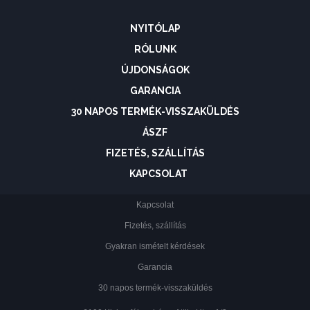
NYITÓLAP
RÓLUNK
ÚJDONSÁGOK
GARANCIA
30 NAPOS TERMÉK-VISSZAKÜLDÉS
ÁSZF
FIZETÉS, SZÁLLÍTÁS
KAPCSOLAT
Kapcsolat
Fizetés, szállítás
Gyakran ismételt kérdések
Garancia
30 napos termék-visszaküldés