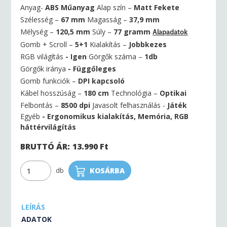
Anyag-
ABS Műanyag
Alap szín –
Matt Fekete
Szélesség –
67 mm
Magasság –
37,9 mm
Mélység –
120,5 mm
Súly –
77 gramm
Alapadatok
Gomb + Scroll –
5+1
Kialakítás –
Jobbkezes
RGB világítás
- Igen
Görgők száma –
1db
Görgők iránya
- Függőleges
Gomb funkciók –
DPI kapcsoló
Kábel hosszúság –
180 cm
Technológia –
Optikai
Felbontás –
8500 dpi
Javasolt felhasználás -
Játék
Egyéb
- Ergonomikus kialakítás, Memória, RGB
háttérvilágítás
BRUTTÓ ÁR:
13.990
Ft
KOSÁRBA
db
LEÍRÁS
ADATOK