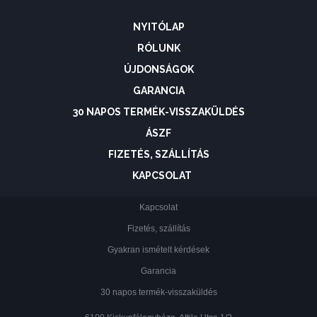
NYITÓLAP
RÓLUNK
ÚJDONSÁGOK
GARANCIA
30 NAPOS TERMÉK-VISSZAKÜLDÉS
ÁSZF
FIZETÉS, SZÁLLÍTÁS
KAPCSOLAT
Kapcsolat
Fizetés, szállítás
Gyakran ismételt kérdések
Garancia
30 napos termék-visszaküldés